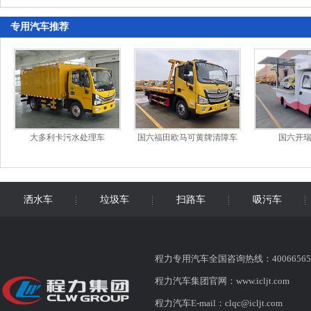
专用汽车推荐
国六开
大多利卡污水处理车
国六福田欧马可黄牌清障车
洒水车
垃圾车
扫路车
吸污车
程力专用汽车全国咨询热线：40066565
程力汽车集团官网：www.icljt.com
程力汽车E-mail：clqc@icljt.com